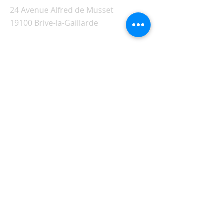
24 Avenue Alfred de Musset
19100 Brive-la-Gaillarde
Visiter l'ancien site de Siloé
© 2026 - Fraternité Chrétienne
œucuménique Siloé - Brive -
Corrèze