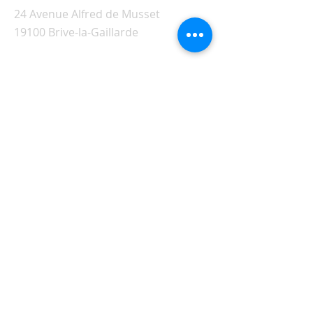
24 Avenue Alfred de Musset
19100 Brive-la-Gaillarde
Visiter l'ancien site de Siloé
© 2026 - Fraternité Chrétienne
œucuménique Siloé - Brive -
Corrèze