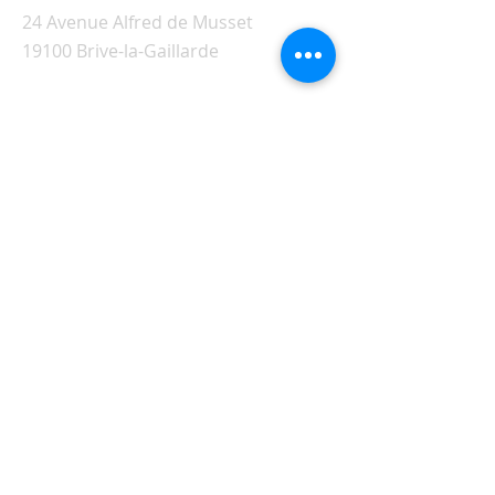
24 Avenue Alfred de Musset
19100 Brive-la-Gaillarde
Visiter l'ancien site de Siloé
© 2026 - Fraternité Chrétienne
œucuménique Siloé - Brive -
Corrèze