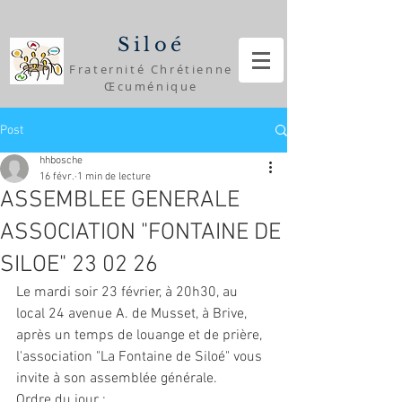
Siloé
Fraternité Chrétienne
Œcuménique
Post
hhbosche
16 févr.
1 min de lecture
ASSEMBLEE GENERALE
ASSOCIATION "FONTAINE DE
SILOE" 23 02 26
Le mardi soir 23 février, à 20h30, au 
local 24 avenue A. de Musset, à Brive, 
après un temps de louange et de prière, 
l'association "La Fontaine de Siloé" vous 
invite à son assemblée générale.
Ordre du jour :