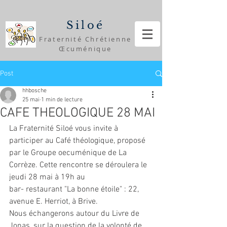
Siloé
Fraternité Chrétienne
Œcuménique
Post
hhbosche
25 mai
1 min de lecture
CAFE THEOLOGIQUE 28 MAI
La Fraternité Siloé vous invite à 
participer au Café théologique, proposé 
par le Groupe oecuménique de La 
Corrèze. Cette rencontre se déroulera le 
jeudi 28 mai à 19h au 
bar- restaurant "La bonne étoile" : 22, 
avenue E. Herriot, à Brive.
Nous échangerons autour du Livre de 
Jonas, sur la question de la volonté de 